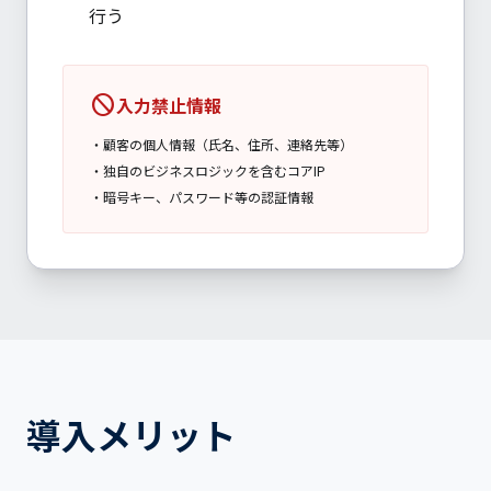
行う
block
入力禁止情報
・
顧客の個人情報（氏名、住所、連絡先等）
・
独自のビジネスロジックを含むコアIP
・
暗号キー、パスワード等の認証情報
導入メリット