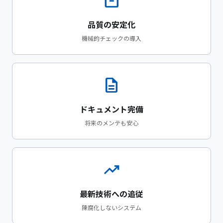
inventory_2
品質の安定化
機械的チェックの導入
description
ドキュメント完備
将来のメンテも安心
trending_up
最新技術への追従
陳腐化しないシステム