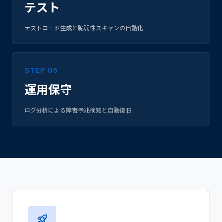
テスト
テストコード生成と脆弱性スキャンの自動化
STEP 05
運用保守
ログ分析による障害予兆検知と自動復旧
rocket_launch