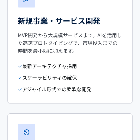
新規事業・サービス開発
MVP開発から大規模サービスまで。AIを活用し
た高速プロトタイピングで、市場投入までの
時間を最小限に抑えます。
最新アーキテクチャ採用
check
スケーラビリティの確保
check
アジャイル形式での柔軟な開発
check
settings_backup_restore