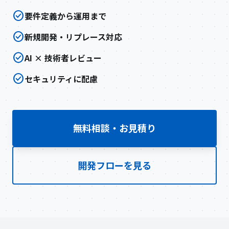
check_circle
要件定義から運用まで
check_circle
新規開発・リプレース対応
check_circle
AI × 技術者レビュー
check_circle
セキュリティに配慮
無料相談・お見積り
開発フローを見る