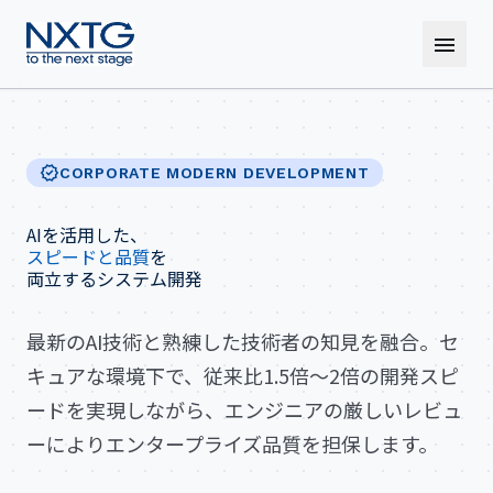
menu
verified
CORPORATE MODERN DEVELOPMENT
AIを活用した、
スピードと品質
を
両立するシステム開発
最新のAI技術と熟練した技術者の知見を融合。セ
キュアな環境下で、従来比1.5倍〜2倍の開発スピ
ードを実現しながら、エンジニアの厳しいレビュ
ーによりエンタープライズ品質を担保します。