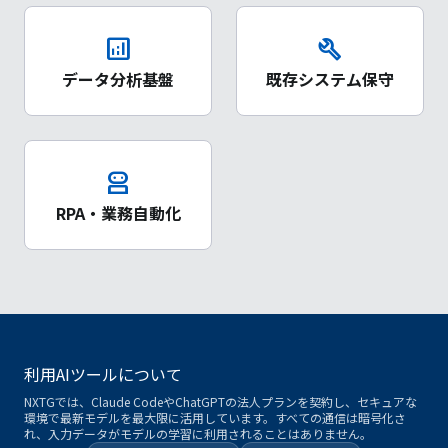
analytics
build
データ分析基盤
既存システム保守
robot_2
RPA・業務自動化
利用AIツールについて
NXTGでは、Claude CodeやChatGPTの法人プランを契約し、セキュアな
環境で最新モデルを最大限に活用しています。すべての通信は暗号化さ
れ、入力データがモデルの学習に利用されることはありません。