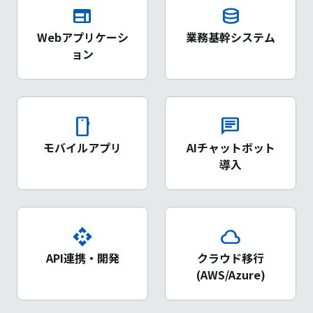
web
database
Webアプリケーシ
業務基幹システム
ョン
smartphone
chat
モバイルアプリ
AIチャットボット
導入
api
cloud
API連携・開発
クラウド移行
(AWS/Azure)