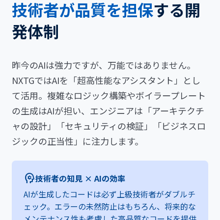
技術者が品質を担保
する開
発体制
昨今のAIは強力ですが、万能ではありません。
NXTGではAIを「超高性能なアシスタント」とし
て活用。複雑なロジック構築やボイラープレート
の生成はAIが担い、エンジニアは「アーキテクチ
ャの設計」「セキュリティの検証」「ビジネスロ
ジックの正当性」に注力します。
psychology
技術者の知見 × AIの効率
AIが生成したコードは必ず上級技術者がダブルチ
ェック。エラーの未然防止はもちろん、将来的な
メンテナンス性も考慮した高品質なコードを提供